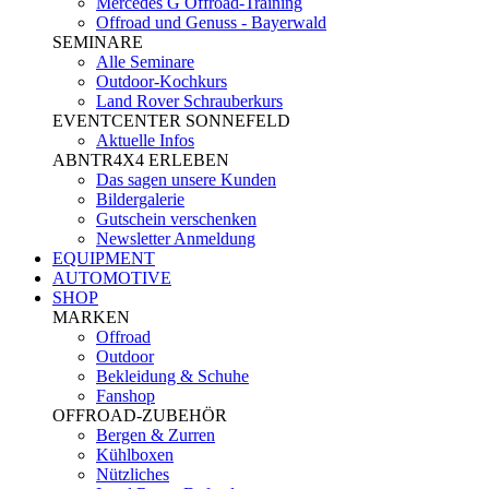
Mercedes G Offroad-Training
Offroad und Genuss - Bayerwald
SEMINARE
Alle Seminare
Outdoor-Kochkurs
Land Rover Schrauberkurs
EVENTCENTER SONNEFELD
Aktuelle Infos
ABNTR4X4 ERLEBEN
Das sagen unsere Kunden
Bildergalerie
Gutschein verschenken
Newsletter Anmeldung
EQUIPMENT
AUTOMOTIVE
SHOP
MARKEN
Offroad
Outdoor
Bekleidung & Schuhe
Fanshop
OFFROAD-ZUBEHÖR
Bergen & Zurren
Kühlboxen
Nützliches