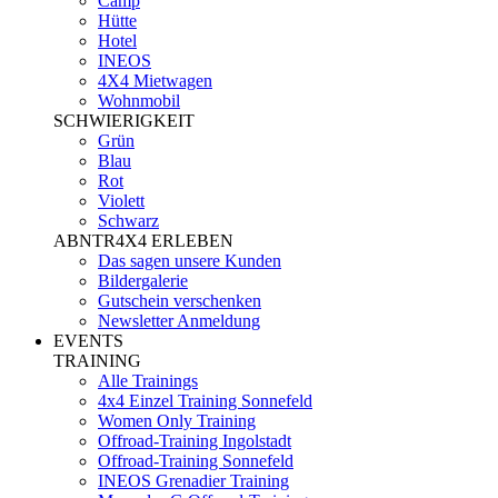
Camp
Hütte
Hotel
INEOS
4X4 Mietwagen
Wohnmobil
SCHWIERIGKEIT
Grün
Blau
Rot
Violett
Schwarz
ABNTR4X4 ERLEBEN
Das sagen unsere Kunden
Bildergalerie
Gutschein verschenken
Newsletter Anmeldung
EVENTS
TRAINING
Alle Trainings
4x4 Einzel Training Sonnefeld
Women Only Training
Offroad-Training Ingolstadt
Offroad-Training Sonnefeld
INEOS Grenadier Training