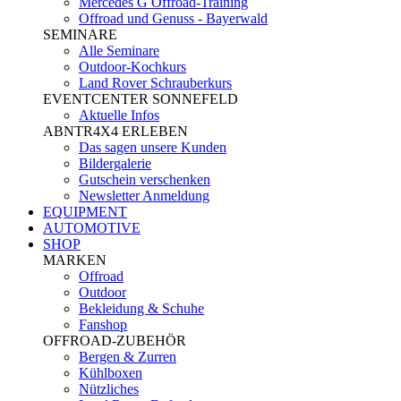
Mercedes G Offroad-Training
Offroad und Genuss - Bayerwald
SEMINARE
Alle Seminare
Outdoor-Kochkurs
Land Rover Schrauberkurs
EVENTCENTER SONNEFELD
Aktuelle Infos
ABNTR4X4 ERLEBEN
Das sagen unsere Kunden
Bildergalerie
Gutschein verschenken
Newsletter Anmeldung
EQUIPMENT
AUTOMOTIVE
SHOP
MARKEN
Offroad
Outdoor
Bekleidung & Schuhe
Fanshop
OFFROAD-ZUBEHÖR
Bergen & Zurren
Kühlboxen
Nützliches