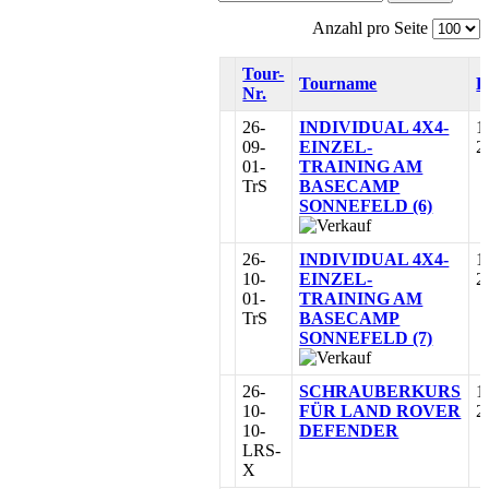
Anzahl pro Seite
Tour-
Tourname
B
Nr.
26-
INDIVIDUAL 4X4-
1
09-
EINZEL-
2
01-
TRAINING AM
TrS
BASECAMP
SONNEFELD (6)
26-
INDIVIDUAL 4X4-
1
10-
EINZEL-
2
01-
TRAINING AM
TrS
BASECAMP
SONNEFELD (7)
26-
SCHRAUBERKURS
1
10-
FÜR LAND ROVER
2
10-
DEFENDER
LRS-
X