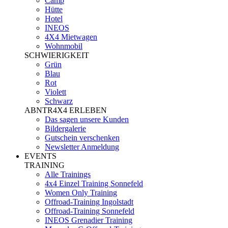
Camp
Hütte
Hotel
INEOS
4X4 Mietwagen
Wohnmobil
SCHWIERIGKEIT
Grün
Blau
Rot
Violett
Schwarz
ABNTR4X4 ERLEBEN
Das sagen unsere Kunden
Bildergalerie
Gutschein verschenken
Newsletter Anmeldung
EVENTS
TRAINING
Alle Trainings
4x4 Einzel Training Sonnefeld
Women Only Training
Offroad-Training Ingolstadt
Offroad-Training Sonnefeld
INEOS Grenadier Training