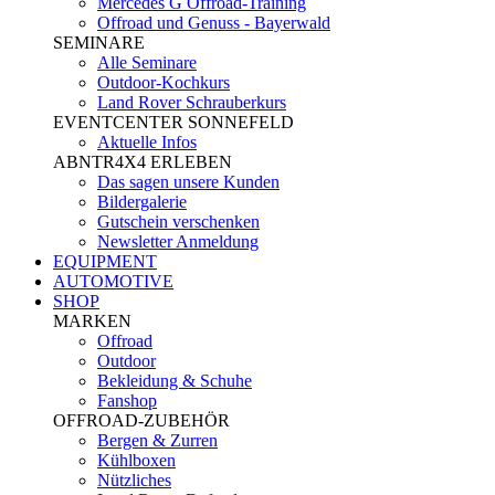
Mercedes G Offroad-Training
Offroad und Genuss - Bayerwald
SEMINARE
Alle Seminare
Outdoor-Kochkurs
Land Rover Schrauberkurs
EVENTCENTER SONNEFELD
Aktuelle Infos
ABNTR4X4 ERLEBEN
Das sagen unsere Kunden
Bildergalerie
Gutschein verschenken
Newsletter Anmeldung
EQUIPMENT
AUTOMOTIVE
SHOP
MARKEN
Offroad
Outdoor
Bekleidung & Schuhe
Fanshop
OFFROAD-ZUBEHÖR
Bergen & Zurren
Kühlboxen
Nützliches