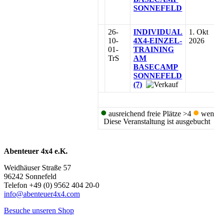
SONNEFELD
26-
INDIVIDUAL
1. Okt
10-
4X4-EINZEL-
2026
01-
TRAINING
TrS
AM
BASECAMP
SONNEFELD
(7)
ausreichend freie Plätze >4
wenig
Diese Veranstaltung ist ausgebucht
Abenteuer 4x4 e.K.
Weidhäuser Straße 57
96242 Sonnefeld
Telefon +49 (0) 9562 404 20-0
info@abenteuer4x4.com
Besuche unseren Shop