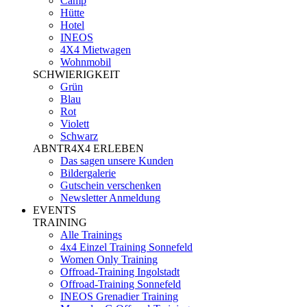
Camp
Hütte
Hotel
INEOS
4X4 Mietwagen
Wohnmobil
SCHWIERIGKEIT
Grün
Blau
Rot
Violett
Schwarz
ABNTR4X4 ERLEBEN
Das sagen unsere Kunden
Bildergalerie
Gutschein verschenken
Newsletter Anmeldung
EVENTS
TRAINING
Alle Trainings
4x4 Einzel Training Sonnefeld
Women Only Training
Offroad-Training Ingolstadt
Offroad-Training Sonnefeld
INEOS Grenadier Training