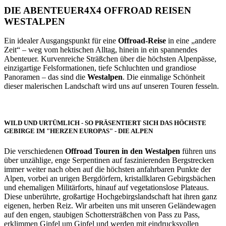
DIE ABENTEUER4X4 OFFROAD REISEN
WESTALPEN
Ein idealer Ausgangspunkt für eine
Offroad-Reise
in eine „andere
Zeit“ – weg vom hektischen Alltag, hinein in ein spannendes
Abenteuer. Kurvenreiche Sträßchen über die höchsten Alpenpässe,
einzigartige Felsformationen, tiefe Schluchten und grandiose
Panoramen – das sind die
Westalpen
. Die einmalige Schönheit
dieser malerischen Landschaft wird uns auf unseren Touren fesseln.
WILD UND URTÜMLICH - SO PRÄSENTIERT SICH DAS HÖCHSTE
GEBIRGE IM "HERZEN EUROPAS" - DIE ALPEN
Die verschiedenen
Offroad Touren in den Westalpen
führen uns
über unzählige, enge Serpentinen auf faszinierenden Bergstrecken
immer weiter nach oben auf die höchsten anfahrbaren Punkte der
Alpen, vorbei an urigen Bergdörfern, kristallklaren Gebirgsbächen
und ehemaligen Militärforts, hinauf auf vegetationslose Plateaus.
Diese unberührte, großartige Hochgebirgslandschaft hat ihren ganz
eigenen, herben Reiz. Wir arbeiten uns mit unseren Geländewagen
auf den engen, staubigen Schottersträßchen von Pass zu Pass,
erklimmen Gipfel um Gipfel und werden mit eindrucksvollen