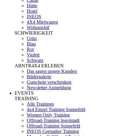
Camp
Hütte
Hotel
INEOS
4X4 Mietwagen
Wohnmobil
SCHWIERIGKEIT
Grün
Blau
Rot
Violett
Schwarz
ABNTR4X4 ERLEBEN
Das sagen unsere Kunden
Bildergalerie
Gutschein verschenken
Newsletter Anmeldung
EVENTS
TRAINING
Alle Trainings
4x4 Einzel Training Sonnefeld
Women Only Training
Offroad-Training Ingolstadt
Offroad-Training Sonnefeld
INEOS Grenadier Training