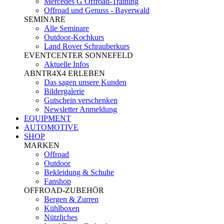
Mercedes G Offroad-Training
Offroad und Genuss - Bayerwald
SEMINARE
Alle Seminare
Outdoor-Kochkurs
Land Rover Schrauberkurs
EVENTCENTER SONNEFELD
Aktuelle Infos
ABNTR4X4 ERLEBEN
Das sagen unsere Kunden
Bildergalerie
Gutschein verschenken
Newsletter Anmeldung
EQUIPMENT
AUTOMOTIVE
SHOP
MARKEN
Offroad
Outdoor
Bekleidung & Schuhe
Fanshop
OFFROAD-ZUBEHÖR
Bergen & Zurren
Kühlboxen
Nützliches