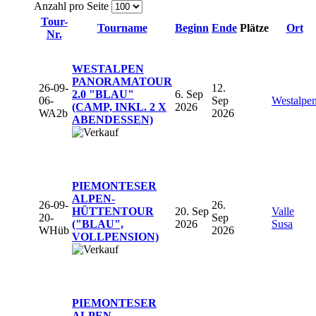
Anzahl pro Seite
Tour-
Tourname
Beginn
Ende
Plätze
Ort
Nr.
WESTALPEN
PANORAMATOUR
26-09-
12.
2.0 "BLAU"
6. Sep
06-
Sep
Westalpe
(CAMP, INKL. 2 X
2026
WA2b
2026
ABENDESSEN)
PIEMONTESER
ALPEN-
26-09-
26.
HÜTTENTOUR
20. Sep
Valle
20-
Sep
("BLAU",
2026
Susa
WHüb
2026
VOLLPENSION)
PIEMONTESER
ALPEN-