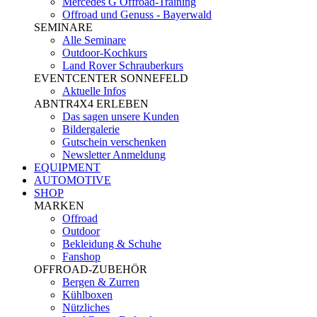
Mercedes G Offroad-Training
Offroad und Genuss - Bayerwald
SEMINARE
Alle Seminare
Outdoor-Kochkurs
Land Rover Schrauberkurs
EVENTCENTER SONNEFELD
Aktuelle Infos
ABNTR4X4 ERLEBEN
Das sagen unsere Kunden
Bildergalerie
Gutschein verschenken
Newsletter Anmeldung
EQUIPMENT
AUTOMOTIVE
SHOP
MARKEN
Offroad
Outdoor
Bekleidung & Schuhe
Fanshop
OFFROAD-ZUBEHÖR
Bergen & Zurren
Kühlboxen
Nützliches