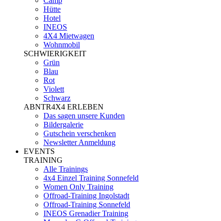
Camp
Hütte
Hotel
INEOS
4X4 Mietwagen
Wohnmobil
SCHWIERIGKEIT
Grün
Blau
Rot
Violett
Schwarz
ABNTR4X4 ERLEBEN
Das sagen unsere Kunden
Bildergalerie
Gutschein verschenken
Newsletter Anmeldung
EVENTS
TRAINING
Alle Trainings
4x4 Einzel Training Sonnefeld
Women Only Training
Offroad-Training Ingolstadt
Offroad-Training Sonnefeld
INEOS Grenadier Training