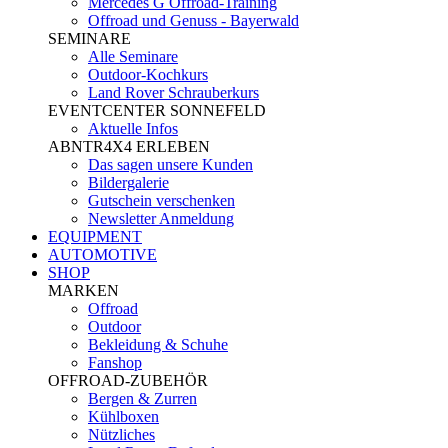
Mercedes G Offroad-Training
Offroad und Genuss - Bayerwald
SEMINARE
Alle Seminare
Outdoor-Kochkurs
Land Rover Schrauberkurs
EVENTCENTER SONNEFELD
Aktuelle Infos
ABNTR4X4 ERLEBEN
Das sagen unsere Kunden
Bildergalerie
Gutschein verschenken
Newsletter Anmeldung
EQUIPMENT
AUTOMOTIVE
SHOP
MARKEN
Offroad
Outdoor
Bekleidung & Schuhe
Fanshop
OFFROAD-ZUBEHÖR
Bergen & Zurren
Kühlboxen
Nützliches