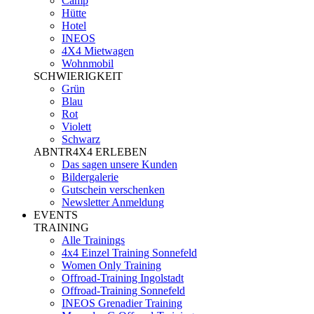
Camp
Hütte
Hotel
INEOS
4X4 Mietwagen
Wohnmobil
SCHWIERIGKEIT
Grün
Blau
Rot
Violett
Schwarz
ABNTR4X4 ERLEBEN
Das sagen unsere Kunden
Bildergalerie
Gutschein verschenken
Newsletter Anmeldung
EVENTS
TRAINING
Alle Trainings
4x4 Einzel Training Sonnefeld
Women Only Training
Offroad-Training Ingolstadt
Offroad-Training Sonnefeld
INEOS Grenadier Training