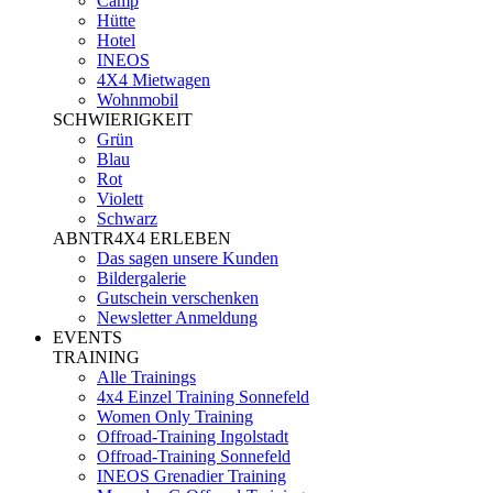
Camp
Hütte
Hotel
INEOS
4X4 Mietwagen
Wohnmobil
SCHWIERIGKEIT
Grün
Blau
Rot
Violett
Schwarz
ABNTR4X4 ERLEBEN
Das sagen unsere Kunden
Bildergalerie
Gutschein verschenken
Newsletter Anmeldung
EVENTS
TRAINING
Alle Trainings
4x4 Einzel Training Sonnefeld
Women Only Training
Offroad-Training Ingolstadt
Offroad-Training Sonnefeld
INEOS Grenadier Training