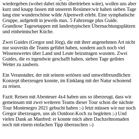
wiedergeben (wobei dabei nichts übertrieben wäre), wollen uns aber
kurz und knapp fassen mit unserem Resümee:wir haben sieben Tage
lang eine wunderschöne wilde Alpenwelt erlebt. Eine symphatische
Gruppe, aufgeteilt in jeweils max. 5 Fahrzeuge plus Guide.
Grandiose Tagesetappen mit landestypischen Übernachtungsplätzen
und einheimischer Küche.
Zwei Guides (Gregor und Jörg), die mit ihrer angenehmen Art nicht
nur souverän die Teams geführt haben, sondern auch noch viel
Wissenswertes über Land und Leute beizutragen wussten. Zwei
Guides, die es irgendwie geschafft haben, sieben Tage geilstes
Wetter zu zaubern.
Ein Veranstalter, der mit seinem seriösen und umweltfreundlichen
Konzept überzeugen konnte, im Einklang mit der Natur schonend
zu reisen.
Fazit: Reisen mit Abenteuer 4x4 haben uns so überzeugt, dass wir
gemeinsam mit zwei weiteren Teams dieser Tour schon die nächste
Tour Montenegro 2021 gebucht haben :-) Jetzt müssen wir nur noch
Gregor überzeugen, uns als Outdoor-Koch zu begleiten ;-) Und
vielen Dank an Manfred: er konnte mich alten Dachzeltnomaden
noch mit einem einfachen Tipp überraschen :-)