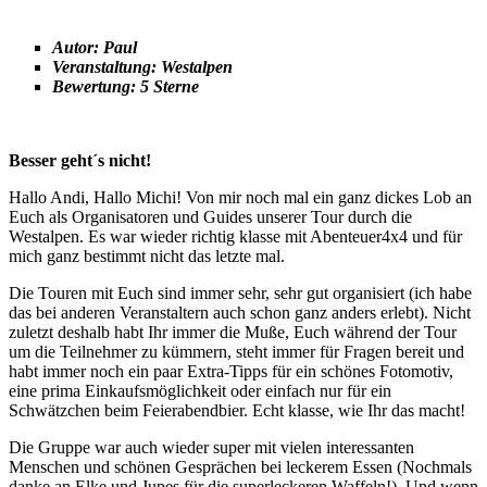
Autor: Paul
Veranstaltung: Westalpen
Bewertung: 5 Sterne
Besser geht´s nicht!
Hallo Andi, Hallo Michi! Von mir noch mal ein ganz dickes Lob an
Euch als Organisatoren und Guides unserer Tour durch die
Westalpen. Es war wieder richtig klasse mit Abenteuer4x4 und für
mich ganz bestimmt nicht das letzte mal.
Die Touren mit Euch sind immer sehr, sehr gut organisiert (ich habe
das bei anderen Veranstaltern auch schon ganz anders erlebt). Nicht
zuletzt deshalb habt Ihr immer die Muße, Euch während der Tour
um die Teilnehmer zu kümmern, steht immer für Fragen bereit und
habt immer noch ein paar Extra-Tipps für ein schönes Fotomotiv,
eine prima Einkaufsmöglichkeit oder einfach nur für ein
Schwätzchen beim Feierabendbier. Echt klasse, wie Ihr das macht!
Die Gruppe war auch wieder super mit vielen interessanten
Menschen und schönen Gesprächen bei leckerem Essen (Nochmals
danke an Elke und Jupes für die superleckeren Waffeln!). Und wenn