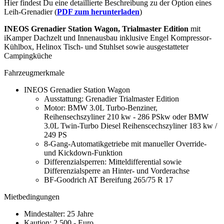
Hier findest Du eine detaillierte Beschreibung zu der Option eines
Leih-Grenadier (
PDF zum herunterladen
)
INEOS Grenadier Station Wagon, Trialmaster Edition
mit
iKamper Dachzelt und Innenausbau inklusive Engel Kompressor-
Kühlbox, Helinox Tisch- und Stuhlset sowie ausgestatteter
Campingküche
Fahrzeugmerkmale
INEOS Grenadier Station Wagon
Ausstattung: Grenadier Trialmaster Edition
Motor: BMW 3.0L Turbo-Benziner,
Reihensechszyliner 210 kw - 286 PSkw oder BMW
3.0L Twin-Turbo Diesel Reihenscechszyliner 183 kw /
249 PS
8-Gang-Automatikgetriebe mit manueller Override-
und Kickdown-Funktion
Differenzialsperren: Mitteldifferential sowie
Differenzialsperre an Hinter- und Vorderachse
BF-Goodrich AT Bereifung 265/75 R 17
Mietbedingungen
Mindestalter: 25 Jahre
Kaution: 2.500,- Euro