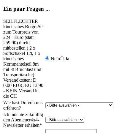
Ein paar Fragen ...
SEILFLECHTER
kinetisches Berge-Set
zum Tourpreis von
224.- Euro (statt
259.90) direkt
mitbestellen ( 2 x
Softschäkel 12t, 1 x
kinetisches
Nein
Ja
Kernmantelseil 8m
mit 8t Bruchlast und
Transporttasche)
Versandkosten: D
0.00 EUR, EU 13.90
- KEIN Versand in
die CH
Wie hast Du von uns
erfahren?
Ich möchte zukünftig
den Abenteuer4x4-
Newsletter erhalten
*