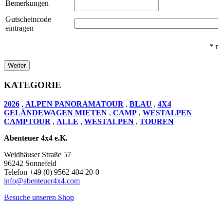
Bemerkungen
Gutscheincode
eintragen
*
n
Weiter
KATEGORIE
2026
,
ALPEN PANORAMATOUR
,
BLAU
,
4X4
GELÄNDEWAGEN MIETEN
,
CAMP
,
WESTALPEN
CAMPTOUR
,
ALLE
,
WESTALPEN
,
TOUREN
Abenteuer 4x4 e.K.
Weidhäuser Straße 57
96242 Sonnefeld
Telefon +49 (0) 9562 404 20-0
info@abenteuer4x4.com
Besuche unseren Shop