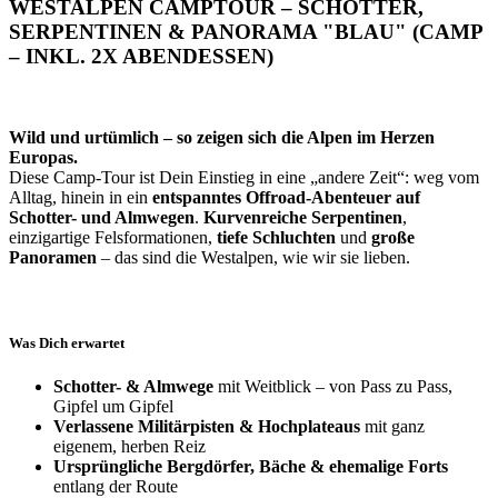
WESTALPEN CAMPTOUR – SCHOTTER,
SERPENTINEN & PANORAMA "BLAU" (CAMP
– INKL. 2X ABENDESSEN)
Wild und urtümlich – so zeigen sich die Alpen im Herzen
Europas.
Diese Camp-Tour ist Dein Einstieg in eine „andere Zeit“: weg vom
Alltag, hinein in ein
entspanntes Offroad-Abenteuer auf
Schotter- und Almwegen
.
Kurvenreiche Serpentinen
,
einzigartige Felsformationen,
tiefe Schluchten
und
große
Panoramen
– das sind die Westalpen, wie wir sie lieben.
Was Dich erwartet
Schotter- & Almwege
mit Weitblick – von Pass zu Pass,
Gipfel um Gipfel
Verlassene Militärpisten & Hochplateaus
mit ganz
eigenem, herben Reiz
Ursprüngliche Bergdörfer, Bäche & ehemalige Forts
entlang der Route