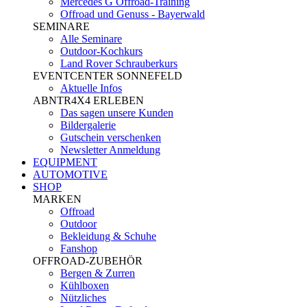
Mercedes G Offroad-Training
Offroad und Genuss - Bayerwald
SEMINARE
Alle Seminare
Outdoor-Kochkurs
Land Rover Schrauberkurs
EVENTCENTER SONNEFELD
Aktuelle Infos
ABNTR4X4 ERLEBEN
Das sagen unsere Kunden
Bildergalerie
Gutschein verschenken
Newsletter Anmeldung
EQUIPMENT
AUTOMOTIVE
SHOP
MARKEN
Offroad
Outdoor
Bekleidung & Schuhe
Fanshop
OFFROAD-ZUBEHÖR
Bergen & Zurren
Kühlboxen
Nützliches