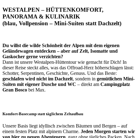
WESTALPEN – HÜTTENKOMFORT,
PANORAMA & KULINARIK
(blau, Vollpension – Mini-Suiten statt Dachzelt)
Du willst die wilde Schönheit der Alpen mit dem eigenen
Geländewagen entdecken – aber auf Zelt, Isomatte und
Gaskocher gerne verzichten?
Dann ist unsere Westalpen-Hüttentour wie gemacht für Dich! In
dieser Reise steckt alles, was das Offroad-Herz höherschlagen lässt:
Schotter, Serpentinen, Geschichte, Genuss. Und das Beste:
geschlafen wird nicht im Dachzelt
, sondern in
gemütlichen Mini-
Suiten mit eigener Dusche und WC
– direkt am
Campingplatz
Gran Bosco
bei Max.
Komfort-Basecamp statt täglichem Zeltaufbau
Unsere Basis liegt idyllisch zwischen Bäumen und Bergen – auf
einem festen Platz mit alpinem Charme.
Jeden Morgen starten wir
von hier zu neuen Abenteuern
, ganz ohne tägliches Packen. Nach