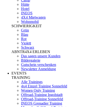
Camp
Hütte
Hotel
INEOS
4X4 Mietwagen
Wohnmobil
SCHWIERIGKEIT
Grün
Blau
Rot
Violett
Schwarz
ABNTR4X4 ERLEBEN
Das sagen unsere Kunden
Bildergalerie
Gutschein verschenken
Newsletter Anmeldung
EVENTS
TRAINING
Alle Trainings
4x4 Einzel Training Sonnefeld
Women Only Training
Offroad-Training Ingolstadt
Offroad-Training Sonnefeld
INEOS Grenadier Training