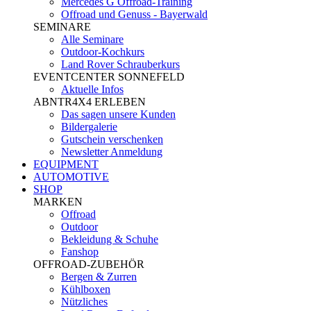
Mercedes G Offroad-Training
Offroad und Genuss - Bayerwald
SEMINARE
Alle Seminare
Outdoor-Kochkurs
Land Rover Schrauberkurs
EVENTCENTER SONNEFELD
Aktuelle Infos
ABNTR4X4 ERLEBEN
Das sagen unsere Kunden
Bildergalerie
Gutschein verschenken
Newsletter Anmeldung
EQUIPMENT
AUTOMOTIVE
SHOP
MARKEN
Offroad
Outdoor
Bekleidung & Schuhe
Fanshop
OFFROAD-ZUBEHÖR
Bergen & Zurren
Kühlboxen
Nützliches