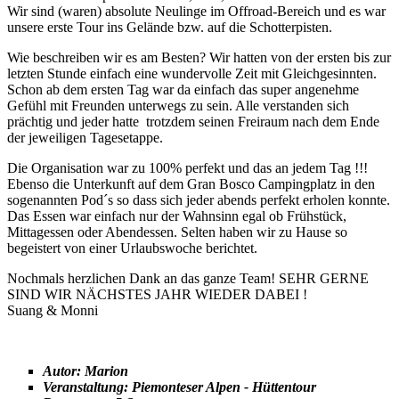
Wir sind (waren) absolute Neulinge im Offroad-Bereich und es war
unsere erste Tour ins Gelände bzw. auf die Schotterpisten.
Wie beschreiben wir es am Besten? Wir hatten von der ersten bis zur
letzten Stunde einfach eine wundervolle Zeit mit Gleichgesinnten.
Schon ab dem ersten Tag war da einfach das super angenehme
Gefühl mit Freunden unterwegs zu sein. Alle verstanden sich
prächtig und jeder hatte trotzdem seinen Freiraum nach dem Ende
der jeweiligen Tagesetappe.
Die Organisation war zu 100% perfekt und das an jedem Tag !!!
Ebenso die Unterkunft auf dem Gran Bosco Campingplatz in den
sogenannten Pod´s so dass sich jeder abends perfekt erholen konnte.
Das Essen war einfach nur der Wahnsinn egal ob Frühstück,
Mittagessen oder Abendessen. Selten haben wir zu Hause so
begeistert von einer Urlaubswoche berichtet.
Nochmals herzlichen Dank an das ganze Team! SEHR GERNE
SIND WIR NÄCHSTES JAHR WIEDER DABEI !
Suang & Monni
Autor: Marion
Veranstaltung: Piemonteser Alpen - Hüttentour