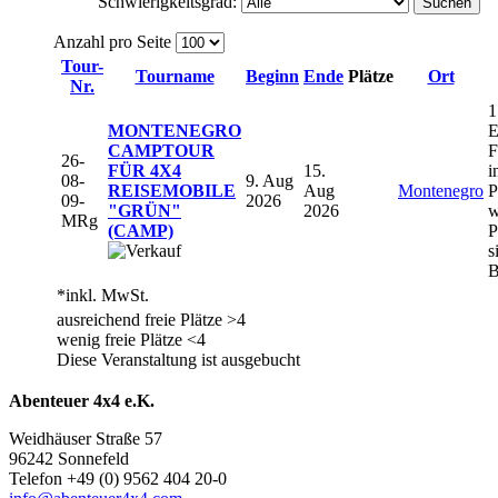
Schwierigkeitsgrad:
Suchen
Anzahl pro Seite
Tour-
Tourname
Beginn
Ende
Plätze
Ort
Nr.
1
MONTENEGRO
E
CAMPTOUR
F
26-
FÜR 4X4
15.
i
08-
9. Aug
REISEMOBILE
Aug
Montenegro
P
09-
2026
"GRÜN"
2026
w
MRg
(CAMP)
P
s
B
*inkl. MwSt.
ausreichend freie Plätze >4
wenig freie Plätze <4
Diese Veranstaltung ist ausgebucht
Abenteuer 4x4 e.K.
Weidhäuser Straße 57
96242 Sonnefeld
Telefon +49 (0) 9562 404 20-0