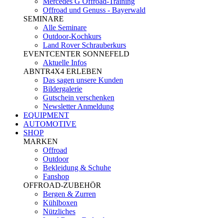
Mercedes G Offroad-Training
Offroad und Genuss - Bayerwald
SEMINARE
Alle Seminare
Outdoor-Kochkurs
Land Rover Schrauberkurs
EVENTCENTER SONNEFELD
Aktuelle Infos
ABNTR4X4 ERLEBEN
Das sagen unsere Kunden
Bildergalerie
Gutschein verschenken
Newsletter Anmeldung
EQUIPMENT
AUTOMOTIVE
SHOP
MARKEN
Offroad
Outdoor
Bekleidung & Schuhe
Fanshop
OFFROAD-ZUBEHÖR
Bergen & Zurren
Kühlboxen
Nützliches