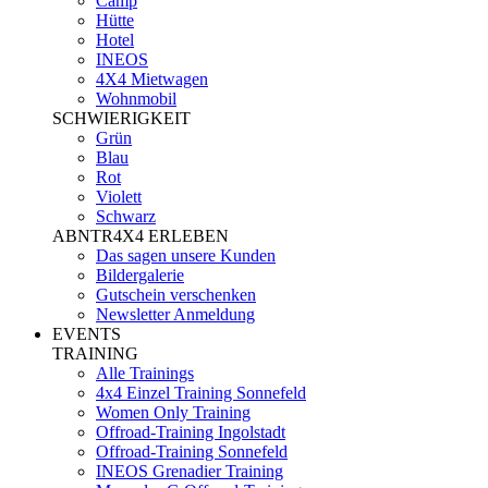
Camp
Hütte
Hotel
INEOS
4X4 Mietwagen
Wohnmobil
SCHWIERIGKEIT
Grün
Blau
Rot
Violett
Schwarz
ABNTR4X4 ERLEBEN
Das sagen unsere Kunden
Bildergalerie
Gutschein verschenken
Newsletter Anmeldung
EVENTS
TRAINING
Alle Trainings
4x4 Einzel Training Sonnefeld
Women Only Training
Offroad-Training Ingolstadt
Offroad-Training Sonnefeld
INEOS Grenadier Training