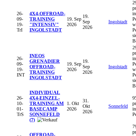
2
p
26-
4X4-OFFROAD-
in
19.
09-
TRAINING
19. Sep
P
Sep
Ingolstadt
19-
"INTENSIV"
2026
w
2026
TrI
INGOLSTADT
P
s
B
2
p
INEOS
26-
in
GRENADIER
19.
09-
19. Sep
P
OFFROAD-
Sep
Ingolstadt
19-
2026
w
TRAINING
2026
INT
P
INGOLSTADT
s
B
INDIVIDUAL
26-
4X4-EINZEL-
9
31.
10-
TRAINING AM
1. Okt
p
Okt
Sonnefeld
01-
BASECAMP
2026
in
2026
TrS
SONNEFELD
P
(7)
7
p
OFFROAD-