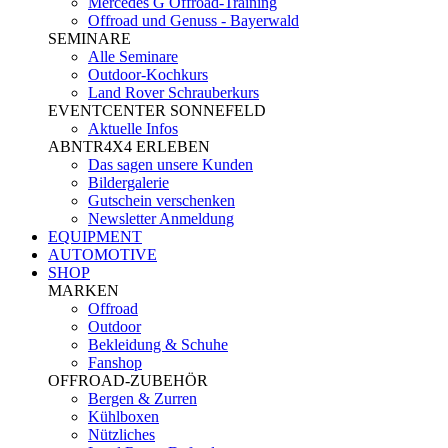
Mercedes G Offroad-Training
Offroad und Genuss - Bayerwald
SEMINARE
Alle Seminare
Outdoor-Kochkurs
Land Rover Schrauberkurs
EVENTCENTER SONNEFELD
Aktuelle Infos
ABNTR4X4 ERLEBEN
Das sagen unsere Kunden
Bildergalerie
Gutschein verschenken
Newsletter Anmeldung
EQUIPMENT
AUTOMOTIVE
SHOP
MARKEN
Offroad
Outdoor
Bekleidung & Schuhe
Fanshop
OFFROAD-ZUBEHÖR
Bergen & Zurren
Kühlboxen
Nützliches