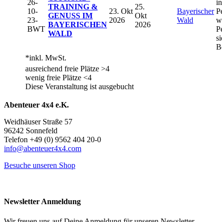
26-
in
TRAINING &
25.
10-
23. Okt
Bayerischer
P
GENUSS IM
Okt
23-
2026
Wald
w
BAYERISCHEN
2026
BWT
P
WALD
s
B
*inkl. MwSt.
ausreichend freie Plätze >4
wenig freie Plätze <4
Diese Veranstaltung ist ausgebucht
Abenteuer 4x4 e.K.
Weidhäuser Straße 57
96242 Sonnefeld
Telefon +49 (0) 9562 404 20-0
info@abenteuer4x4.com
Besuche unseren Shop
Newsletter Anmeldung
Wir freuen uns auf Deine Anmeldung für unseren Newsletter