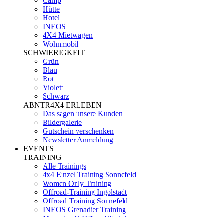
Camp
Hütte
Hotel
INEOS
4X4 Mietwagen
Wohnmobil
SCHWIERIGKEIT
Grün
Blau
Rot
Violett
Schwarz
ABNTR4X4 ERLEBEN
Das sagen unsere Kunden
Bildergalerie
Gutschein verschenken
Newsletter Anmeldung
EVENTS
TRAINING
Alle Trainings
4x4 Einzel Training Sonnefeld
Women Only Training
Offroad-Training Ingolstadt
Offroad-Training Sonnefeld
INEOS Grenadier Training