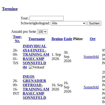
Termine
Tour:
Schwierigkeitsgrad:
Suchen
Anzahl pro Seite
Tour-
Tourname
Beginn
Ende
Plätze
Ort
Nr.
INDIVIDUAL
26-
4X4-EINZEL-
9
30.
09-
TRAINING AM
1. Sep
p
Sep
Sonnefeld
01-
BASECAMP
2026
in
2026
TrS
SONNEFELD
P
(6)
2
INEOS
p
26-
GRENADIER
in
16.
09-
OFFROAD-
16. Sep
P
Sep
Sonnefeld
16-
TRAINING AM
2026
w
2026
INT
BASECAMP
P
SONNEFELD
s
B