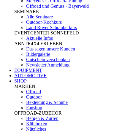
Mercedes G Offroad-Training
Offroad und Genuss - Bayerwald
SEMINARE
Alle Seminare
Outdoor-Kochkurs
Land Rover Schrauberkurs
EVENTCENTER SONNEFELD
Aktuelle Infos
ABNTR4X4 ERLEBEN
Das sagen unsere Kunden
Bildergalerie
Gutschein verschenken
Newsletter Anmeldung
EQUIPMENT
AUTOMOTIVE
SHOP
MARKEN
Offroad
Outdoor
Bekleidung & Schuhe
Fanshop
OFFROAD-ZUBEHÖR
Bergen & Zurren
Kühlboxen
Nützliches