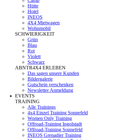
Camp
Hütte
Hotel
INEOS
4X4 Mietwagen
Wohnmobil
SCHWIERIGKEIT
Grün
Blau
Rot
Violett
Schwarz
ABNTR4X4 ERLEBEN
Das sagen unsere Kunden
Bildergalerie
Gutschein verschenken
Newsletter Anmeldung
EVENTS
TRAINING
Alle Trainings
4x4 Einzel Training Sonnefeld
Women Only Training
Offroad-Training Ingolstadt
Offroad-Training Sonnefeld
INEOS Grenadier Training