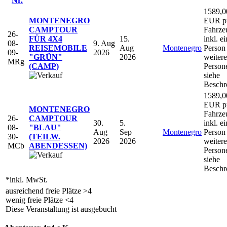
Nr.
1589,0
MONTENEGRO
EUR p
CAMPTOUR
Fahrze
26-
FÜR 4X4
15.
inkl. ei
08-
9. Aug
REISEMOBILE
Aug
Montenegro
Person 
09-
2026
"GRÜN"
2026
weitere
MRg
(CAMP)
Person
siehe
Beschr
1589,0
EUR p
MONTENEGRO
Fahrze
26-
CAMPTOUR
30.
5.
inkl. ei
08-
"BLAU"
Aug
Sep
Montenegro
Person 
30-
(TEILW.
2026
2026
weitere
MCb
ABENDESSEN)
Person
siehe
Beschr
*inkl. MwSt.
ausreichend freie Plätze >4
wenig freie Plätze <4
Diese Veranstaltung ist ausgebucht