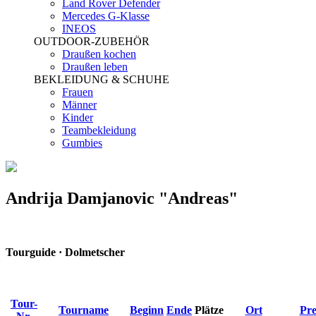
Land Rover Defender
Mercedes G-Klasse
INEOS
OUTDOOR-ZUBEHÖR
Draußen kochen
Draußen leben
BEKLEIDUNG & SCHUHE
Frauen
Männer
Kinder
Teambekleidung
Gumbies
Andrija Damjanovic "Andreas"
Tourguide · Dolmetscher
Tour-
Tourname
Beginn
Ende
Plätze
Ort
Pre