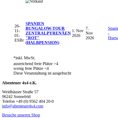
SPANIEN
26-
BUNGALOW-TOUR
7.
Spani
11-
1. Nov
ZENTRALPYRENÄEN
Nov
-
01-
2026
"ROT"
2026
Hues
ESBr
(HALBPENSION)
*inkl. MwSt.
ausreichend freie Plätze >4
wenig freie Plätze <4
Diese Veranstaltung ist ausgebucht
Abenteuer 4x4 e.K.
Weidhäuser Straße 57
96242 Sonnefeld
Telefon +49 (0) 9562 404 20-0
info@abenteuer4x4.com
Besuche unseren Shop