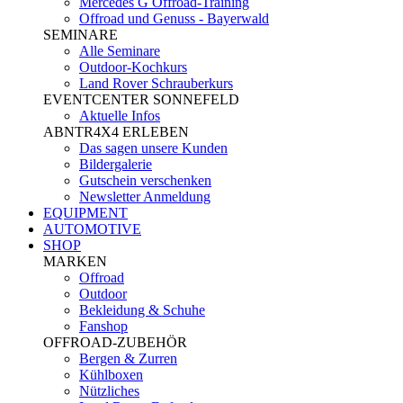
Mercedes G Offroad-Training
Offroad und Genuss - Bayerwald
SEMINARE
Alle Seminare
Outdoor-Kochkurs
Land Rover Schrauberkurs
EVENTCENTER SONNEFELD
Aktuelle Infos
ABNTR4X4 ERLEBEN
Das sagen unsere Kunden
Bildergalerie
Gutschein verschenken
Newsletter Anmeldung
EQUIPMENT
AUTOMOTIVE
SHOP
MARKEN
Offroad
Outdoor
Bekleidung & Schuhe
Fanshop
OFFROAD-ZUBEHÖR
Bergen & Zurren
Kühlboxen
Nützliches