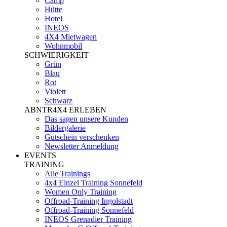
Camp
Hütte
Hotel
INEOS
4X4 Mietwagen
Wohnmobil
SCHWIERIGKEIT
Grün
Blau
Rot
Violett
Schwarz
ABNTR4X4 ERLEBEN
Das sagen unsere Kunden
Bildergalerie
Gutschein verschenken
Newsletter Anmeldung
EVENTS
TRAINING
Alle Trainings
4x4 Einzel Training Sonnefeld
Women Only Training
Offroad-Training Ingolstadt
Offroad-Training Sonnefeld
INEOS Grenadier Training