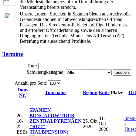
die Mindestteilnehmerzahl zur Durchführung der
Veranstaltung bereits erreicht.
Unsere „roten“ Strecken in Spanien bieten anspruchsvolle
Geländesituationen mit abwechslungsreichen Offroad-
Passagen. Das Streckenprofil bietet knifflige Hindernisse
und erfordert Offroaderfahrung sowie den sicheren
Umgang mit der Technik. Mindestens All Terrain (AT)
Bereifung mit ausreichend Profiltiefe.
Termine
Tour:
Schwierigkeitsgrad:
Suchen
Anzahl pro Seite
Tour-
Tourname
Beginn
Ende
Plätze
Ort
Nr.
SPANIEN
26-
BUNGALOW-TOUR
31.
Spani
10-
ZENTRALPYRENÄEN
25. Okt
Okt
-
25-
"ROT"
2026
2026
Hues
ESBr
(HALBPENSION)