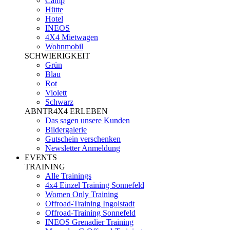
Camp
Hütte
Hotel
INEOS
4X4 Mietwagen
Wohnmobil
SCHWIERIGKEIT
Grün
Blau
Rot
Violett
Schwarz
ABNTR4X4 ERLEBEN
Das sagen unsere Kunden
Bildergalerie
Gutschein verschenken
Newsletter Anmeldung
EVENTS
TRAINING
Alle Trainings
4x4 Einzel Training Sonnefeld
Women Only Training
Offroad-Training Ingolstadt
Offroad-Training Sonnefeld
INEOS Grenadier Training