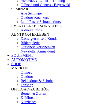
Mercedes G Offroad-Training
Offroad und Genuss - Bayerwald
SEMINARE
Alle Seminare
Outdoor-Kochkurs
Land Rover Schrauberkurs
EVENTCENTER SONNEFELD
Aktuelle Infos
ABNTR4X4 ERLEBEN
Das sagen unsere Kunden
Bildergalerie
Gutschein verschenken
Newsletter Anmeldung
EQUIPMENT
AUTOMOTIVE
SHOP
MARKEN
Offroad
Outdoor
Bekleidung & Schuhe
Fanshop
OFFROAD-ZUBEHÖR
Bergen & Zurren
Kühlboxen
Nützliches