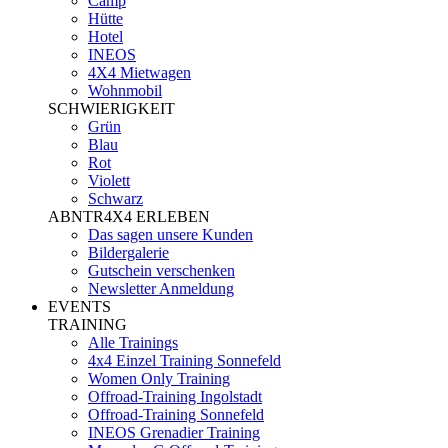
Camp
Hütte
Hotel
INEOS
4X4 Mietwagen
Wohnmobil
SCHWIERIGKEIT
Grün
Blau
Rot
Violett
Schwarz
ABNTR4X4 ERLEBEN
Das sagen unsere Kunden
Bildergalerie
Gutschein verschenken
Newsletter Anmeldung
EVENTS
TRAINING
Alle Trainings
4x4 Einzel Training Sonnefeld
Women Only Training
Offroad-Training Ingolstadt
Offroad-Training Sonnefeld
INEOS Grenadier Training