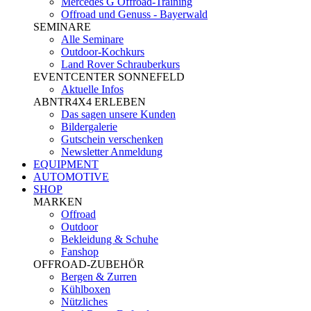
Mercedes G Offroad-Training
Offroad und Genuss - Bayerwald
SEMINARE
Alle Seminare
Outdoor-Kochkurs
Land Rover Schrauberkurs
EVENTCENTER SONNEFELD
Aktuelle Infos
ABNTR4X4 ERLEBEN
Das sagen unsere Kunden
Bildergalerie
Gutschein verschenken
Newsletter Anmeldung
EQUIPMENT
AUTOMOTIVE
SHOP
MARKEN
Offroad
Outdoor
Bekleidung & Schuhe
Fanshop
OFFROAD-ZUBEHÖR
Bergen & Zurren
Kühlboxen
Nützliches