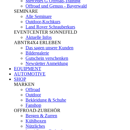
Mercedes G Offroad-Training
Offroad und Genuss - Bayerwald
SEMINARE
Alle Seminare
Outdoor-Kochkurs
Land Rover Schrauberkurs
EVENTCENTER SONNEFELD
Aktuelle Infos
ABNTR4X4 ERLEBEN
Das sagen unsere Kunden
Bildergalerie
Gutschein verschenken
Newsletter Anmeldung
EQUIPMENT
AUTOMOTIVE
SHOP
MARKEN
Offroad
Outdoor
Bekleidung & Schuhe
Fanshop
OFFROAD-ZUBEHÖR
Bergen & Zurren
Kühlboxen
Nützliches