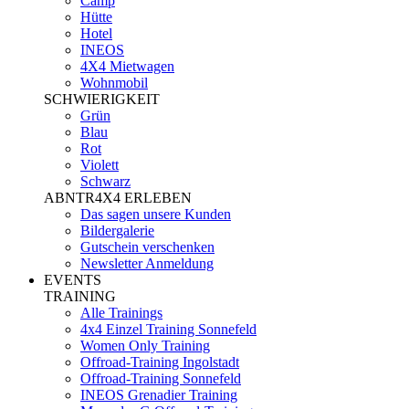
Camp
Hütte
Hotel
INEOS
4X4 Mietwagen
Wohnmobil
SCHWIERIGKEIT
Grün
Blau
Rot
Violett
Schwarz
ABNTR4X4 ERLEBEN
Das sagen unsere Kunden
Bildergalerie
Gutschein verschenken
Newsletter Anmeldung
EVENTS
TRAINING
Alle Trainings
4x4 Einzel Training Sonnefeld
Women Only Training
Offroad-Training Ingolstadt
Offroad-Training Sonnefeld
INEOS Grenadier Training