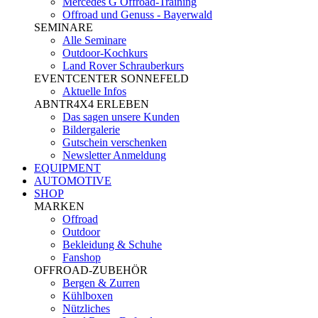
Mercedes G Offroad-Training
Offroad und Genuss - Bayerwald
SEMINARE
Alle Seminare
Outdoor-Kochkurs
Land Rover Schrauberkurs
EVENTCENTER SONNEFELD
Aktuelle Infos
ABNTR4X4 ERLEBEN
Das sagen unsere Kunden
Bildergalerie
Gutschein verschenken
Newsletter Anmeldung
EQUIPMENT
AUTOMOTIVE
SHOP
MARKEN
Offroad
Outdoor
Bekleidung & Schuhe
Fanshop
OFFROAD-ZUBEHÖR
Bergen & Zurren
Kühlboxen
Nützliches