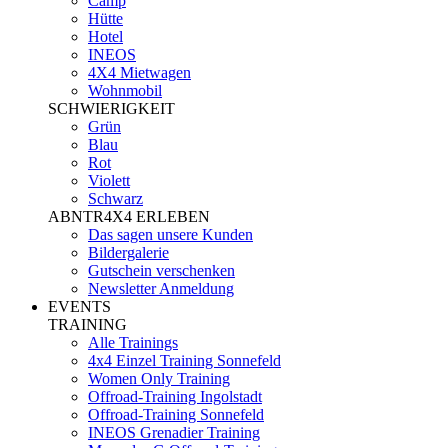
Camp
Hütte
Hotel
INEOS
4X4 Mietwagen
Wohnmobil
SCHWIERIGKEIT
Grün
Blau
Rot
Violett
Schwarz
ABNTR4X4 ERLEBEN
Das sagen unsere Kunden
Bildergalerie
Gutschein verschenken
Newsletter Anmeldung
EVENTS
TRAINING
Alle Trainings
4x4 Einzel Training Sonnefeld
Women Only Training
Offroad-Training Ingolstadt
Offroad-Training Sonnefeld
INEOS Grenadier Training