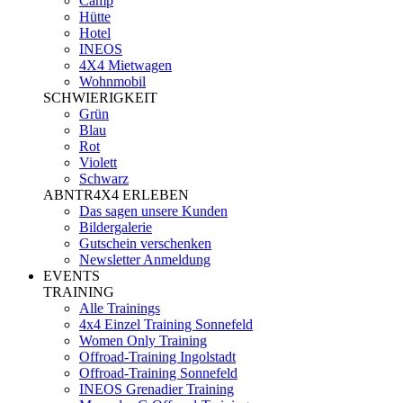
Camp
Hütte
Hotel
INEOS
4X4 Mietwagen
Wohnmobil
SCHWIERIGKEIT
Grün
Blau
Rot
Violett
Schwarz
ABNTR4X4 ERLEBEN
Das sagen unsere Kunden
Bildergalerie
Gutschein verschenken
Newsletter Anmeldung
EVENTS
TRAINING
Alle Trainings
4x4 Einzel Training Sonnefeld
Women Only Training
Offroad-Training Ingolstadt
Offroad-Training Sonnefeld
INEOS Grenadier Training