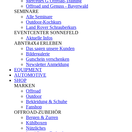
Mercedes G Offroad-Training
Offroad und Genuss - Bayerwald
SEMINARE
Alle Seminare
Outdoor-Kochkurs
Land Rover Schrauberkurs
EVENTCENTER SONNEFELD
Aktuelle Infos
ABNTR4X4 ERLEBEN
Das sagen unsere Kunden
Bildergalerie
Gutschein verschenken
Newsletter Anmeldung
EQUIPMENT
AUTOMOTIVE
SHOP
MARKEN
Offroad
Outdoor
Bekleidung & Schuhe
Fanshop
OFFROAD-ZUBEHÖR
Bergen & Zurren
Kühlboxen
Nützliches