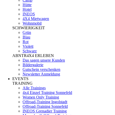
Camp
Hütte
Hotel
INEOS
4X4 Mietwagen
Wohnmobil
SCHWIERIGKEIT
Grün
Blau
Rot
Violett
Schwarz
ABNTR4X4 ERLEBEN
Das sagen unsere Kunden
Bildergalerie
Gutschein verschenken
Newsletter Anmeldung
EVENTS
TRAINING
Alle Trainings
4x4 Einzel Training Sonnefeld
Women Only Training
Offroad-Training Ingolstadt
Offroad-Training Sonnefeld
INEOS Grenadier Training