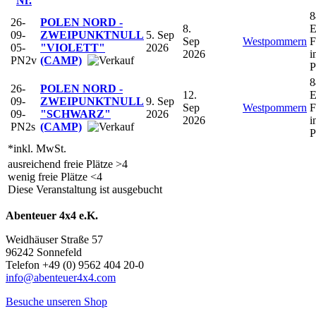
Nr.
8
26-
POLEN NORD -
8.
E
09-
ZWEIPUNKTNULL
5. Sep
Sep
Westpommern
F
05-
"VIOLETT"
2026
2026
i
PN2v
(CAMP)
P
8
26-
POLEN NORD -
12.
E
09-
ZWEIPUNKTNULL
9. Sep
Sep
Westpommern
F
09-
"SCHWARZ"
2026
2026
i
PN2s
(CAMP)
P
*inkl. MwSt.
ausreichend freie Plätze >4
wenig freie Plätze <4
Diese Veranstaltung ist ausgebucht
Abenteuer 4x4 e.K.
Weidhäuser Straße 57
96242 Sonnefeld
Telefon +49 (0) 9562 404 20-0
info@abenteuer4x4.com
Besuche unseren Shop