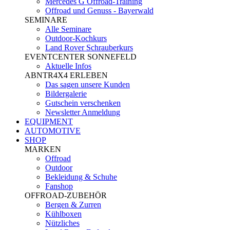
Mercedes G Offroad-Training
Offroad und Genuss - Bayerwald
SEMINARE
Alle Seminare
Outdoor-Kochkurs
Land Rover Schrauberkurs
EVENTCENTER SONNEFELD
Aktuelle Infos
ABNTR4X4 ERLEBEN
Das sagen unsere Kunden
Bildergalerie
Gutschein verschenken
Newsletter Anmeldung
EQUIPMENT
AUTOMOTIVE
SHOP
MARKEN
Offroad
Outdoor
Bekleidung & Schuhe
Fanshop
OFFROAD-ZUBEHÖR
Bergen & Zurren
Kühlboxen
Nützliches