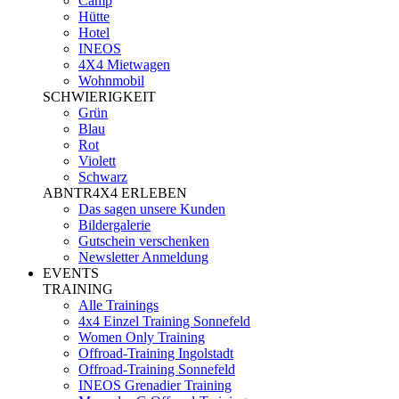
Camp
Hütte
Hotel
INEOS
4X4 Mietwagen
Wohnmobil
SCHWIERIGKEIT
Grün
Blau
Rot
Violett
Schwarz
ABNTR4X4 ERLEBEN
Das sagen unsere Kunden
Bildergalerie
Gutschein verschenken
Newsletter Anmeldung
EVENTS
TRAINING
Alle Trainings
4x4 Einzel Training Sonnefeld
Women Only Training
Offroad-Training Ingolstadt
Offroad-Training Sonnefeld
INEOS Grenadier Training