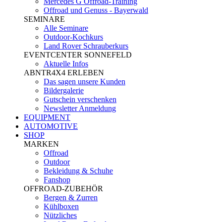
Mercedes G Offroad-Training
Offroad und Genuss - Bayerwald
SEMINARE
Alle Seminare
Outdoor-Kochkurs
Land Rover Schrauberkurs
EVENTCENTER SONNEFELD
Aktuelle Infos
ABNTR4X4 ERLEBEN
Das sagen unsere Kunden
Bildergalerie
Gutschein verschenken
Newsletter Anmeldung
EQUIPMENT
AUTOMOTIVE
SHOP
MARKEN
Offroad
Outdoor
Bekleidung & Schuhe
Fanshop
OFFROAD-ZUBEHÖR
Bergen & Zurren
Kühlboxen
Nützliches