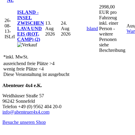
Nr.
2998,00
ISLAND -
EUR pro
INSEL
Fahrzeug
26-
ZWISCHEN
13.
24.
inkl. einer
08-
Aus
LAVA UND
Aug
Aug
Island
Person -
13-
Wart
EIS (ROT,
2026
2026
weitere
ISLrI
CAMP) (2)
Personen
siehe
Beschreibung
*inkl. MwSt.
ausreichend freie Plätze >4
wenig freie Plätze <4
Diese Veranstaltung ist ausgebucht
Abenteuer 4x4 e.K.
Weidhäuser Straße 57
96242 Sonnefeld
Telefon +49 (0) 9562 404 20-0
info@abenteuer4x4.com
Besuche unseren Shop