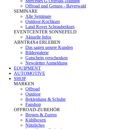
Mercedes G Offroad-Training
Offroad und Genuss - Bayerwald
SEMINARE
Alle Seminare
Outdoor-Kochkurs
Land Rover Schrauberkurs
EVENTCENTER SONNEFELD
Aktuelle Infos
ABNTR4X4 ERLEBEN
Das sagen unsere Kunden
Bildergalerie
Gutschein verschenken
Newsletter Anmeldung
EQUIPMENT
AUTOMOTIVE
SHOP
MARKEN
Offroad
Outdoor
Bekleidung & Schuhe
Fanshop
OFFROAD-ZUBEHÖR
Bergen & Zurren
Kühlboxen
Nützliches