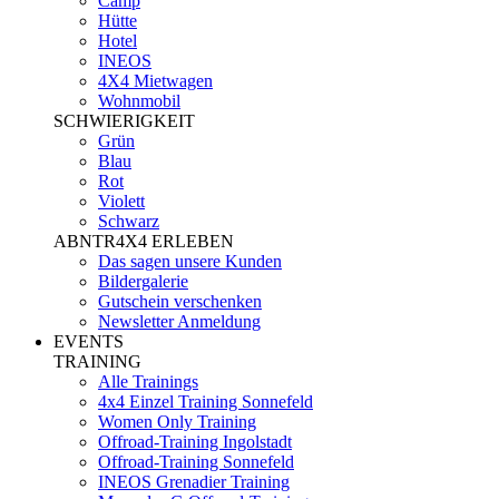
Camp
Hütte
Hotel
INEOS
4X4 Mietwagen
Wohnmobil
SCHWIERIGKEIT
Grün
Blau
Rot
Violett
Schwarz
ABNTR4X4 ERLEBEN
Das sagen unsere Kunden
Bildergalerie
Gutschein verschenken
Newsletter Anmeldung
EVENTS
TRAINING
Alle Trainings
4x4 Einzel Training Sonnefeld
Women Only Training
Offroad-Training Ingolstadt
Offroad-Training Sonnefeld
INEOS Grenadier Training