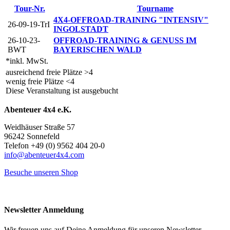
Tour-Nr.
Tourname
4X4-OFFROAD-TRAINING "INTENSIV"
26-09-19-TrI
INGOLSTADT
26-10-23-
OFFROAD-TRAINING & GENUSS IM
BWT
BAYERISCHEN WALD
*inkl. MwSt.
ausreichend freie Plätze >4
wenig freie Plätze <4
Diese Veranstaltung ist ausgebucht
Abenteuer 4x4 e.K.
Weidhäuser Straße 57
96242 Sonnefeld
Telefon +49 (0) 9562 404 20-0
info@abenteuer4x4.com
Besuche unseren Shop
Newsletter Anmeldung
Wir freuen uns auf Deine Anmeldung für unseren Newsletter