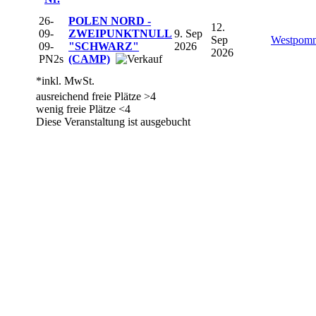
26-
POLEN NORD -
12.
09-
ZWEIPUNKTNULL
9. Sep
Sep
Westpom
09-
"SCHWARZ"
2026
2026
PN2s
(CAMP)
*inkl. MwSt.
ausreichend freie Plätze >4
wenig freie Plätze <4
Diese Veranstaltung ist ausgebucht